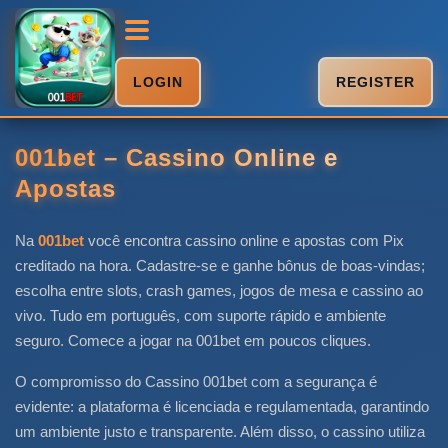
LOGIN
REGISTER
001bet – Cassino Online e
Apostas
Na
001bet
você encontra cassino online e apostas com Pix
creditado na hora. Cadastre-se e ganhe bônus de boas-vindas;
escolha entre slots, crash games, jogos de mesa e cassino ao
vivo. Tudo em português, com suporte rápido e ambiente
seguro. Comece a jogar na 001bet em poucos cliques.
O compromisso do Cassino 001bet com a segurança é
evidente: a plataforma é licenciada e regulamentada, garantindo
um ambiente justo e transparente. Além disso, o cassino utiliza