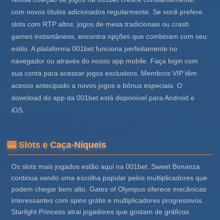
com novos títulos adicionados regularmente. Se você prefere
slots com RTP altos, jogos de mesa tradicionais ou crash
games instantâneos, encontra opções que combinam com seu
estilo. A plataforma 001bet funciona perfeitamente no
navegador ou através do nosso app mobile. Faça login com
sua conta para acessar jogos exclusivos. Membros VIP têm
acesso antecipado a novos jogos e bônus especiais. O
download do app da 001bet está disponível para Android e
iOS.
🎰 Slots e Caça-Níqueis
Os slots mais jogados estão aqui na 001bet. Sweet Bonanza
continua sendo uma escolha popular pelos multiplicadores que
podem chegar bem alto. Gates of Olympus oferece mecânicas
interessantes com spins grátis e multiplicadores progressivos.
Starlight Princess atrai jogadores que gostam de gráficos