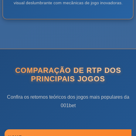
visual deslumbrante com mecânicas de jogo inovadoras.
COMPARAÇÃO DE RTP DOS
PRINCIPAIS JOGOS
Confira os retornos teóricos dos jogos mais populares da
001bet