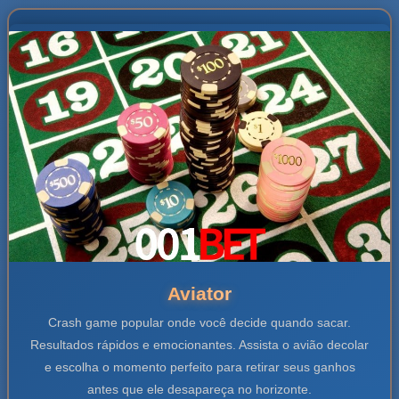
Aviator
Crash game popular onde você decide quando sacar.
Resultados rápidos e emocionantes. Assista o avião decolar
e escolha o momento perfeito para retirar seus ganhos
antes que ele desapareça no horizonte.