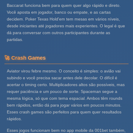
Baccarat funciona bem para quem quer algo rápido e direto.
Você aposta em jogador, banco ou empate, e as cartas
decidem. Poker Texas Hold'em tem mesas em vários níveis,
desde iniciantes até jogadores mais experientes. O legal é que
dá para conversar com outros participantes durante as
partidas.
🚀 Crash Games
Aviator virou febre mesmo. O conceito é simples: o avião vai
subindo e você precisa sacar antes dele decolar. O difícil é
acertar o timing certo. Multiplicadores altos são possíveis, mas
requer paciência e um pouco de sorte. Spaceman segue a
mesma lógica, só que com tema espacial. Ambos têm rounds
bem rápidos, então dá para jogar vários em poucos minutos.
Esses crash games são perfeitos para quem quer resultados
rápidos.
Esses jogos funcionam bem no app mobile da 001bet também,