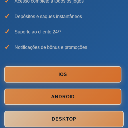
✓
Acesso completo a todos os jogos
✓
Depósitos e saques instantâneos
✓
Suporte ao cliente 24/7
✓
Notificações de bônus e promoções
IOS
ANDROID
DESKTOP