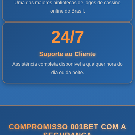
Uma das maiores bibliotecas de jogos de cassino
online do Brasil.
24/7
Suporte ao Cliente
Assistência completa disponível a qualquer hora do
dia ou da noite.
COMPROMISSO 001BET COM A