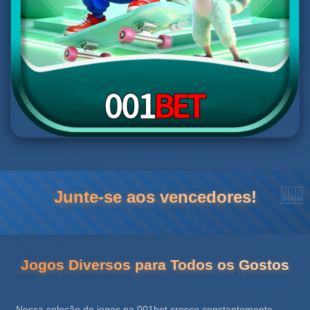
Junte-se aos vencedores!
Jogos Diversos para Todos os Gostos
Nossa coleção de jogos na 001bet cresce constantemente,