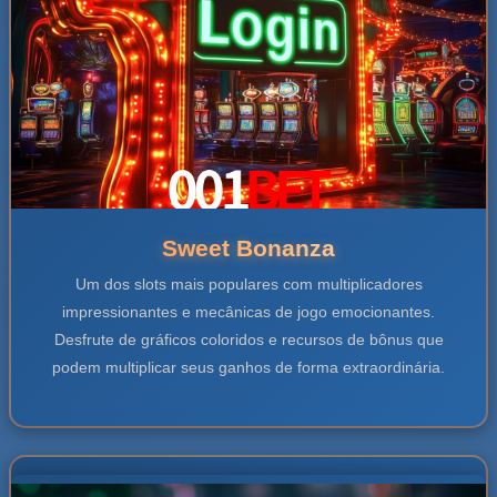
Sweet Bonanza
Um dos slots mais populares com multiplicadores
impressionantes e mecânicas de jogo emocionantes.
Desfrute de gráficos coloridos e recursos de bônus que
podem multiplicar seus ganhos de forma extraordinária.