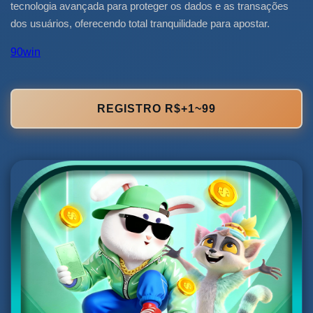
tecnologia avançada para proteger os dados e as transações
dos usuários, oferecendo total tranquilidade para apostar.
90win
REGISTRO R$+1~99