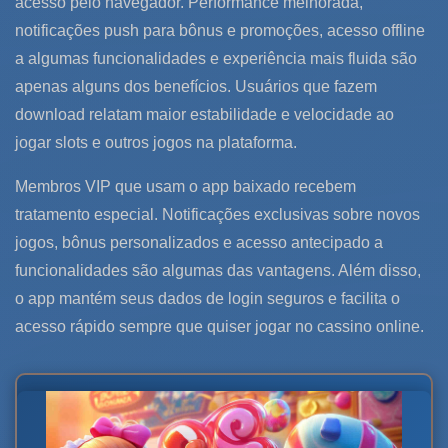
acesso pelo navegador. Performance melhorada,
notificações push para bônus e promoções, acesso offline
a algumas funcionalidades e experiência mais fluida são
apenas alguns dos benefícios. Usuários que fazem
download relatam maior estabilidade e velocidade ao
jogar slots e outros jogos na plataforma.
Membros VIP que usam o app baixado recebem
tratamento especial. Notificações exclusivas sobre novos
jogos, bônus personalizados e acesso antecipado a
funcionalidades são algumas das vantagens. Além disso,
o app mantém seus dados de login seguros e facilita o
acesso rápido sempre que quiser jogar no cassino online.