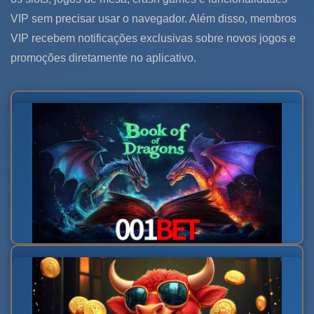
VIP sem precisar usar o navegador. Além disso, membros
VIP recebem notificações exclusivas sobre novos jogos e
promoções diretamente no aplicativo.