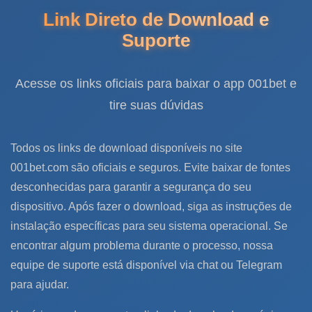
Link Direto de Download e
Suporte
Acesse os links oficiais para baixar o app 001bet e
tire suas dúvidas
Todos os links de download disponíveis no site
001bet.com são oficiais e seguros. Evite baixar de fontes
desconhecidas para garantir a segurança do seu
dispositivo. Após fazer o download, siga as instruções de
instalação específicas para seu sistema operacional. Se
encontrar algum problema durante o processo, nossa
equipe de suporte está disponível via chat ou Telegram
para ajudar.