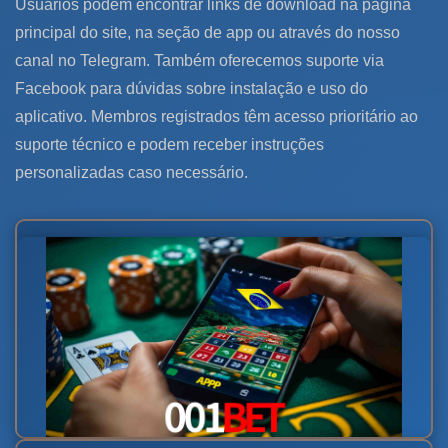
Usuários podem encontrar links de download na página
principal do site, na seção de app ou através do nosso
canal no Telegram. Também oferecemos suporte via
Facebook para dúvidas sobre instalação e uso do
aplicativo. Membros registrados têm acesso prioritário ao
suporte técnico e podem receber instruções
personalizadas caso necessário.