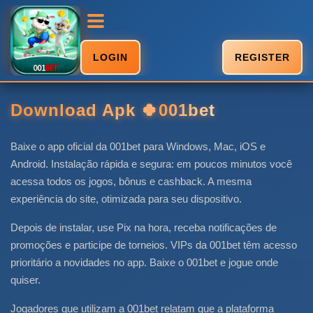
LOGIN
REGISTER
Download Apk 🍀
001bet
Baixe o app oficial da 001bet para Windows, Mac, iOS e
Android. Instalação rápida e segura: em poucos minutos você
acessa todos os jogos, bônus e cashback. A mesma
experiência do site, otimizada para seu dispositivo.
Depois de instalar, use Pix na hora, receba notificações de
promoções e participe de torneios. VIPs da 001bet têm acesso
prioritário a novidades no app. Baixe o 001bet e jogue onde
quiser.
Jogadores que utilizam a 001bet relatam que a plataforma