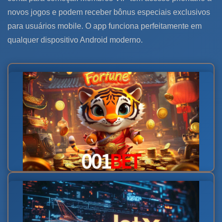
novos jogos e podem receber bônus especiais exclusivos
para usuários mobile. O app funciona perfeitamente em
qualquer dispositivo Android moderno.