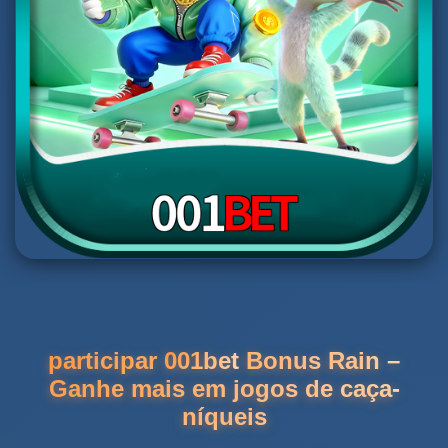
participar
001bet
Bonus Rain –
Ganhe mais em jogos de caça-
níqueis