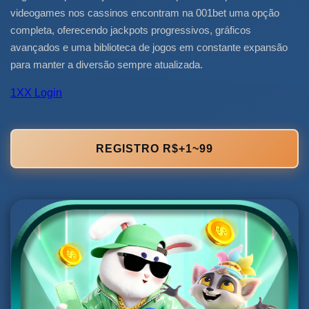
videogames nos cassinos encontram na 001bet uma opção
completa, oferecendo jackpots progressivos, gráficos
avançados e uma biblioteca de jogos em constante expansão
para manter a diversão sempre atualizada.
1XX Login
REGISTRO R$+1~99