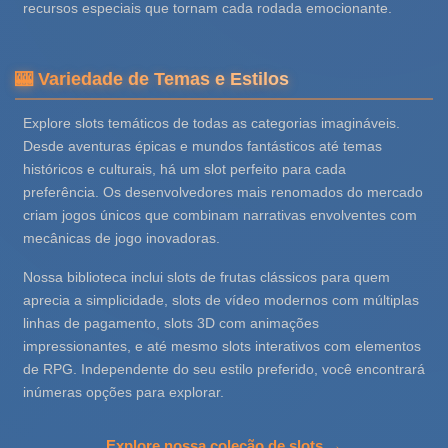
recursos especiais que tornam cada rodada emocionante.
🎰 Variedade de Temas e Estilos
Explore slots temáticos de todas as categorias imagináveis.
Desde aventuras épicas e mundos fantásticos até temas
históricos e culturais, há um slot perfeito para cada
preferência. Os desenvolvedores mais renomados do mercado
criam jogos únicos que combinam narrativas envolventes com
mecânicas de jogo inovadoras.
Nossa biblioteca inclui slots de frutas clássicos para quem
aprecia a simplicidade, slots de vídeo modernos com múltiplas
linhas de pagamento, slots 3D com animações
impressionantes, e até mesmo slots interativos com elementos
de RPG. Independente do seu estilo preferido, você encontrará
inúmeras opções para explorar.
Explore nossa coleção de slots →