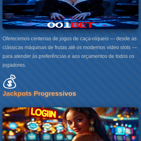
Oferecemos centenas de jogos de caça-níqueis — desde as
clássicas máquinas de frutas até os modernos vídeo slots —
para atender às preferências e aos orçamentos de todos os
jogadores.
💰
Jackpots Progressivos