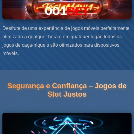
Desfrute de uma experiência de jogos móveis perfeitamente
otimizada a qualquer hora e em qualquer lugar; todos os
jogos de caça-níqueis são otimizados para dispositivos
móveis.
Segurança e Confiança – Jogos de
Slot Justos