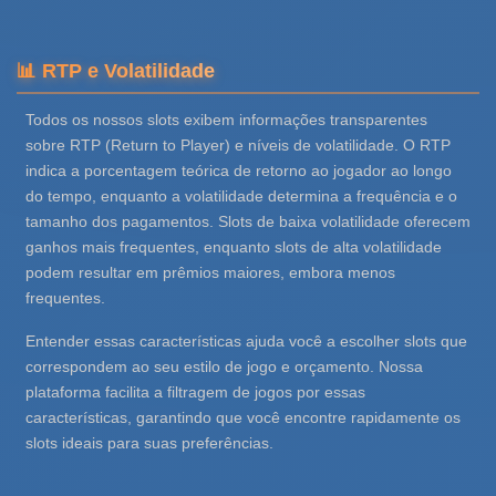
📊 RTP e Volatilidade
Todos os nossos slots exibem informações transparentes
sobre RTP (Return to Player) e níveis de volatilidade. O RTP
indica a porcentagem teórica de retorno ao jogador ao longo
do tempo, enquanto a volatilidade determina a frequência e o
tamanho dos pagamentos. Slots de baixa volatilidade oferecem
ganhos mais frequentes, enquanto slots de alta volatilidade
podem resultar em prêmios maiores, embora menos
frequentes.
Entender essas características ajuda você a escolher slots que
correspondem ao seu estilo de jogo e orçamento. Nossa
plataforma facilita a filtragem de jogos por essas
características, garantindo que você encontre rapidamente os
slots ideais para suas preferências.