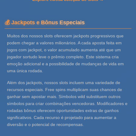
💰 Jackpots e Bônus Especiais
Muitos dos nossos slots oferecem jackpots progressivos que
podem chegar a valores milionários. A cada aposta feita em
jogos com jackpot, o valor acumulado aumenta até que um
jogador sortudo leve o prêmio completo. Este sistema cria
emoção adicional e a possibilidade de mudanças de vida em
uma única rodada.
Além dos jackpots, nossos slots incluem uma variedade de
recursos especiais. Free spins multiplicam suas chances de
ganhar sem apostar mais. Símbolos wild substituem outros
símbolos para criar combinações vencedoras. Modificadores e
rodadas bônus oferecem oportunidades extras de ganhos
significativos. Cada recurso é projetado para aumentar a
diversão e o potencial de recompensas.