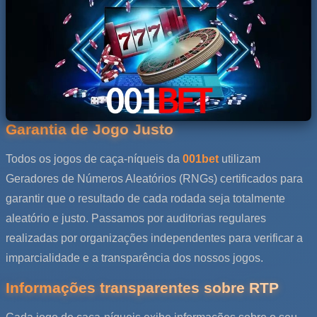
Garantia de Jogo Justo
Todos os jogos de caça-níqueis da
001bet
utilizam
Geradores de Números Aleatórios (RNGs) certificados para
garantir que o resultado de cada rodada seja totalmente
aleatório e justo. Passamos por auditorias regulares
realizadas por organizações independentes para verificar a
imparcialidade e a transparência dos nossos jogos.
Informações transparentes sobre RTP