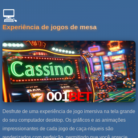
💻
Experiência de jogos de mesa
Desfrute de uma experiência de jogo imersiva na tela grande
do seu computador desktop. Os gráficos e as animações
impressionantes de cada jogo de caça-níqueis são
renderizados com perfeição, permitindo que você aprecie