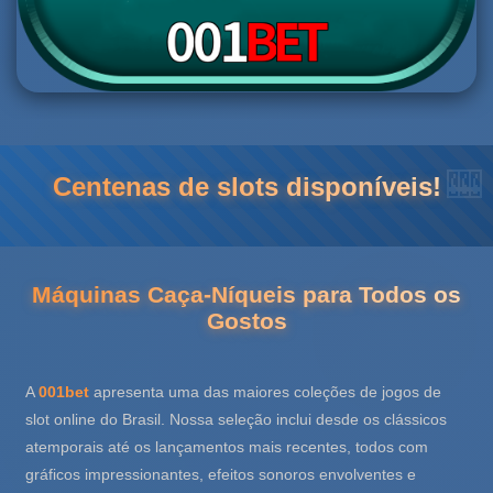
Centenas de slots disponíveis!
Máquinas Caça-Níqueis para Todos os
Gostos
A
001bet
apresenta uma das maiores coleções de jogos de
slot online do Brasil. Nossa seleção inclui desde os clássicos
atemporais até os lançamentos mais recentes, todos com
gráficos impressionantes, efeitos sonoros envolventes e