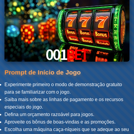
Prompt de Início de Jogo
Experimente primeiro o modo de demonstração gratuito
para se familiarizar com o jogo.
Saiba mais sobre as linhas de pagamento e os recursos
especiais do jogo.
Defina um orçamento razoável para jogos.
Aproveite os bônus de boas-vindas e as promoções.
Escolha uma máquina caça-níqueis que se adeque ao seu