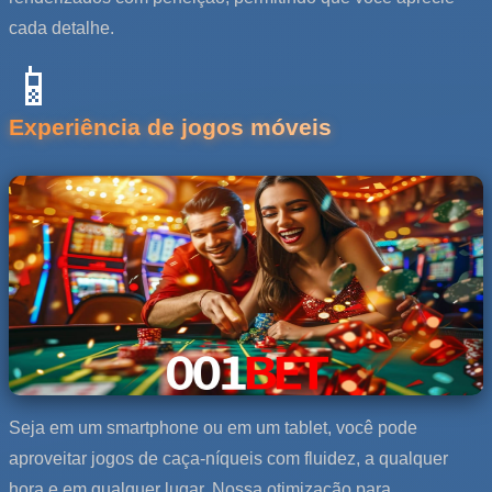
cada detalhe.
📱
Experiência de jogos móveis
Seja em um smartphone ou em um tablet, você pode
aproveitar jogos de caça-níqueis com fluidez, a qualquer
hora e em qualquer lugar. Nossa otimização para