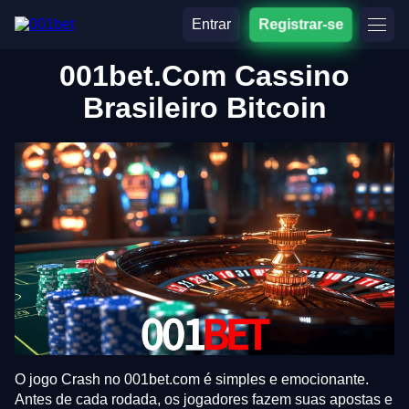
Entrar
Registrar-se
001bet.Com Cassino
Brasileiro Bitcoin
O jogo Crash no 001bet.com é simples e emocionante.
Antes de cada rodada, os jogadores fazem suas apostas e