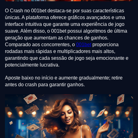
O Crash no 001bet destaca-se por suas características
únicas. A plataforma oferece gráficos avançados e uma
interface intuitiva que garante uma experiência de jogo
suave. Além disso, o 001bet possui algoritmos de última
geração que aumentam as chances de ganhos.
Comparado aos concorrentes, o
001bet
proporciona
rodadas mais rápidas e multiplicadores mais altos,
garantindo que cada sessão de jogo seja emocionante e
potencialmente lucrativa.
Aposte baixo no início e aumente gradualmente; retire
antes do crash para garantir ganhos.