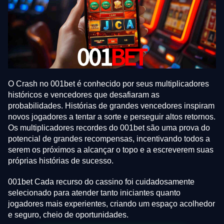
O Crash no 001bet é conhecido por seus multiplicadores
históricos e vencedores que desafiaram as
probabilidades. Histórias de grandes vencedores inspiram
novos jogadores a tentar a sorte e perseguir altos retornos.
Os multiplicadores recordes do 001bet são uma prova do
potencial de grandes recompensas, incentivando todos a
serem os próximos a alcançar o topo e a escreverem suas
próprias histórias de sucesso.
001bet Cada recurso do cassino foi cuidadosamente
selecionado para atender tanto iniciantes quanto
jogadores mais experientes, criando um espaço acolhedor
e seguro, cheio de oportunidades.