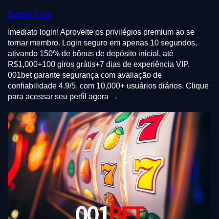
Bet969 Com
Imediato login! Aproveite os privilégios premium ao se
tornar membro. Login seguro em apenas 10 segundos,
ativando 150% de bônus de depósito inicial, até
R$1,000+100 giros grátis+7 dias de experiência VIP.
001bet garante segurança com avaliação de
confiabilidade 4.9/5, com 10,000+ usuários diários. Clique
para acessar seu perfil agora →