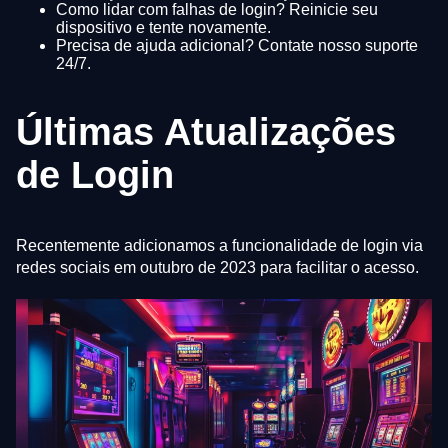
Como lidar com falhas de login? Reinicie seu
dispositivo e tente novamente.
Precisa de ajuda adicional? Contate nosso suporte
24/7.
Últimas Atualizações
de Login
Recentemente adicionamos a funcionalidade de login via
redes sociais em outubro de 2023 para facilitar o acesso.