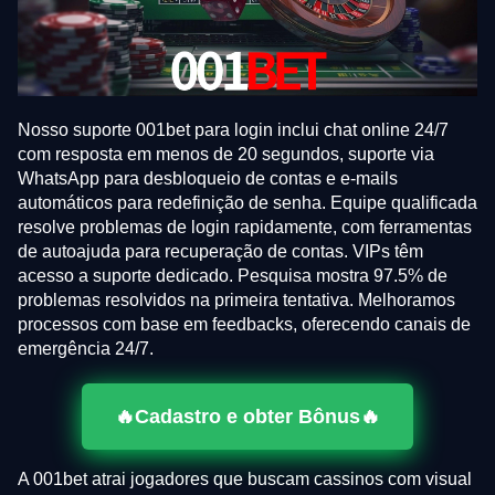
Nosso suporte 001bet para login inclui chat online 24/7
com resposta em menos de 20 segundos, suporte via
WhatsApp para desbloqueio de contas e e-mails
automáticos para redefinição de senha. Equipe qualificada
resolve problemas de login rapidamente, com ferramentas
de autoajuda para recuperação de contas. VIPs têm
acesso a suporte dedicado. Pesquisa mostra 97.5% de
problemas resolvidos na primeira tentativa. Melhoramos
processos com base em feedbacks, oferecendo canais de
emergência 24/7.
🔥Cadastro e obter Bônus🔥
A 001bet atrai jogadores que buscam cassinos com visual