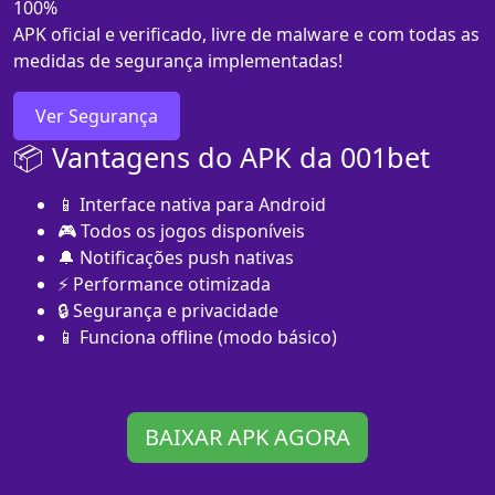
100%
APK oficial e verificado, livre de malware e com todas as
medidas de segurança implementadas!
Ver Segurança
📦 Vantagens do APK da 001bet
📱 Interface nativa para Android
🎮 Todos os jogos disponíveis
🔔 Notificações push nativas
⚡ Performance otimizada
🔒 Segurança e privacidade
📱 Funciona offline (modo básico)
BAIXAR APK AGORA