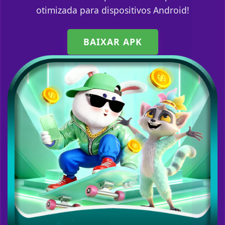
otimizada para dispositivos Android!
BAIXAR APK