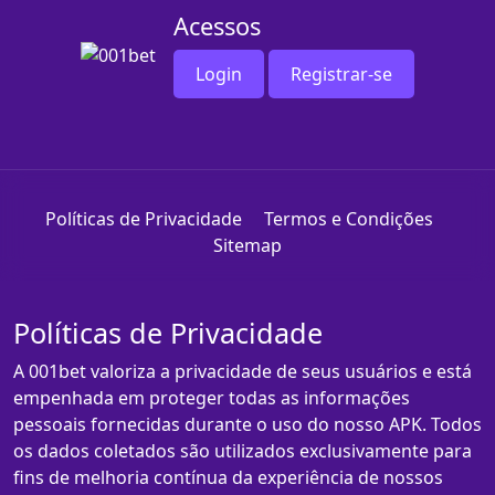
Acessos
Login
Registrar-se
Políticas de Privacidade
Termos e Condições
Sitemap
Políticas de Privacidade
A 001bet valoriza a privacidade de seus usuários e está
empenhada em proteger todas as informações
pessoais fornecidas durante o uso do nosso APK. Todos
os dados coletados são utilizados exclusivamente para
fins de melhoria contínua da experiência de nossos