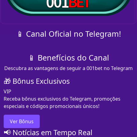
📱 Canal Oficial no Telegram!
📱 Benefícios do Canal
Descubra as vantagens de seguir a 001bet no Telegram
🎁 Bônus Exclusivos
VIP
Receba bônus exclusivos do Telegram, promoções
especiais e códigos promocionais únicos!
Ver Bônus
📢 Notícias em Tempo Real