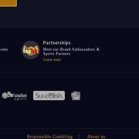
Partnerships
 some
Meet our Brand Ambassadors &
Sports Partners
Learnt more
Responsible Gambling
About us