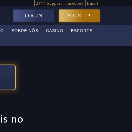
24*7 Support
Facebook
Email
LOGIN
SIGN UP
GO
SOBRE NÓS
CASINO
ESPORTS
is no