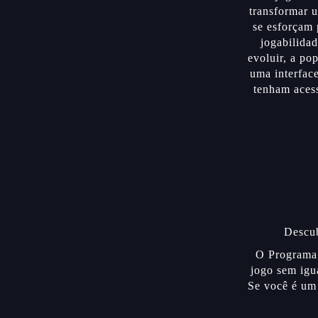
transformar 
se esforçam 
jogabilidad
evoluir, a po
uma interface
tenham acess
Descub
O Programa 
jogo sem igu
Se você é um