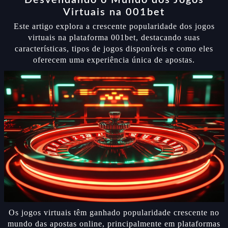
Desvendando o Mundo dos Jogos
Virtuais na 001bet
Este artigo explora a crescente popularidade dos jogos
virtuais na plataforma 001bet, destacando suas
características, tipos de jogos disponíveis e como eles
oferecem uma experiência única de apostas.
Os jogos virtuais têm ganhado popularidade crescente no
mundo das apostas online, principalmente em plataformas