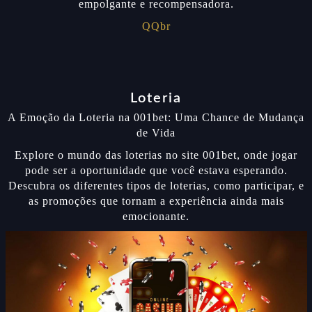
empolgante e recompensadora.
QQbr
Loteria
A Emoção da Loteria na 001bet: Uma Chance de Mudança
de Vida
Explore o mundo das loterias no site 001bet, onde jogar
pode ser a oportunidade que você estava esperando.
Descubra os diferentes tipos de loterias, como participar, e
as promoções que tornam a experiência ainda mais
emocionante.