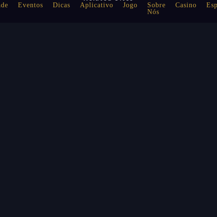
ade
Eventos
Dicas
Aplicativo
Jogo
Sobre
Casino
Esp
Nós