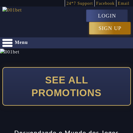
24*7 Support
Facebook
Email
LOGIN
SIGN UP
Menu
SEE ALL
PROMOTIONS