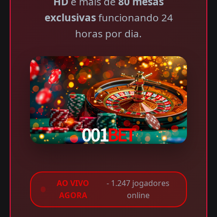
HD
e mais de
80 mesas
exclusivas
funcionando 24
horas por dia.
AO VIVO
- 1.247 jogadores
AGORA
online