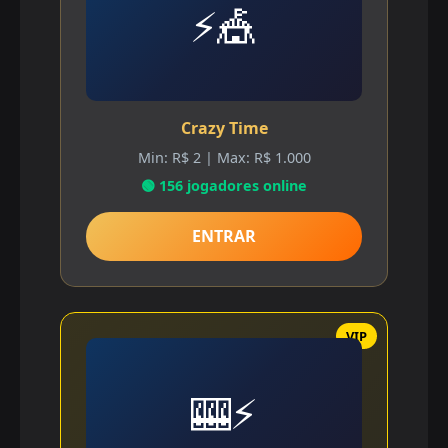
⚡🎪
Crazy Time
Min: R$ 2 | Max: R$ 1.000
🟢 156 jogadores online
ENTRAR
🎰⚡