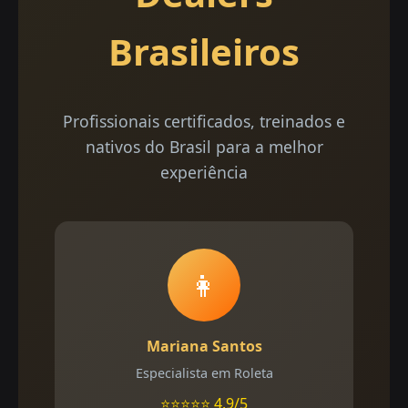
Brasileiros
Profissionais certificados, treinados e
nativos do Brasil para a melhor
experiência
👩
Mariana Santos
Especialista em Roleta
⭐⭐⭐⭐⭐ 4.9/5