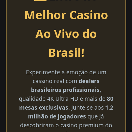
Melhor Casino
Ao Vivo do
Brasil!
Experimente a emoção de um
cassino real com
dealers
brasileiros profissionais
,
qualidade 4K Ultra HD e mais de
80
mesas exclusivas
. Junte-se aos
1.2
milhão de jogadores
que já
descobriram o casino premium do