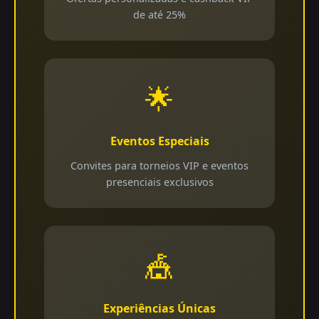
de até 25%
🌟
Eventos Especiais
Convites para torneios VIP e eventos
presenciais exclusivos
🎪
Experiências Únicas