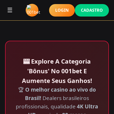
☰
LOGIN
CADASTRO
🎰 Explore A Categoria
'Bônus' No 001bet E
Aumente Seus Ganhos!
🏆
O melhor casino ao vivo do
Brasil!
Dealers brasileiros
profissionais, qualidade
4K Ultra