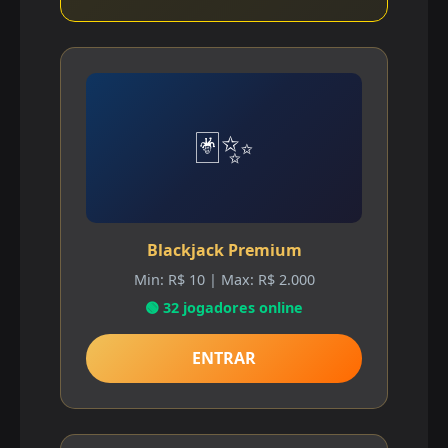
🃏✨
Blackjack Premium
Min: R$ 10 | Max: R$ 2.000
🟢 32 jogadores online
ENTRAR