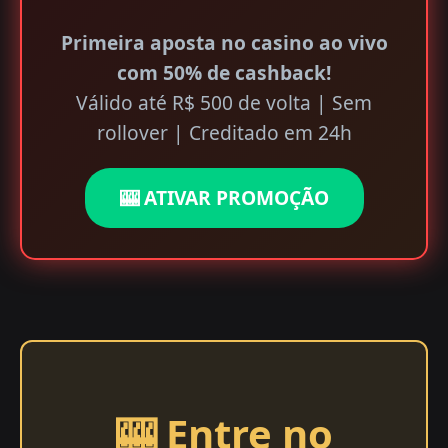
Primeira aposta no casino ao vivo
com 50% de cashback!
Válido até R$ 500 de volta | Sem
rollover | Creditado em 24h
🎰 ATIVAR PROMOÇÃO
🎰 Entre no