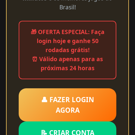
Brasil!
🎁 OFERTA ESPECIAL: Faça
login hoje e ganhe 50
rodadas grátis!
⏰ Válido apenas para as
próximas 24 horas
👤 FAZER LOGIN
AGORA
📝 CRIAR CONTA