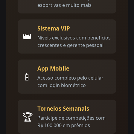
esportivas e muito mais
Sistema VIP
👑
Níveis exclusivos com benefícios
crescentes e gerente pessoal
App Mobile
📱
Acesso completo pelo celular
com login biométrico
Torneios Semanais
🏆
Participe de competições com
R$ 100.000 em prêmios