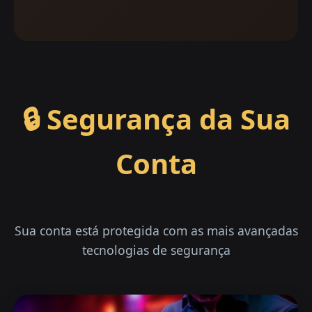
🔒 Segurança da Sua
Conta
Sua conta está protegida com as mais avançadas
tecnologias de segurança