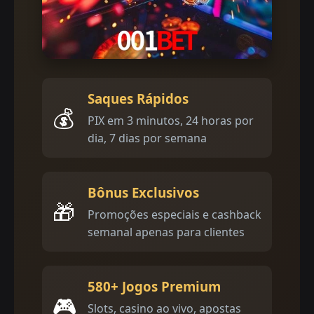
Saques Rápidos
💰
PIX em 3 minutos, 24 horas por
dia, 7 dias por semana
Bônus Exclusivos
🎁
Promoções especiais e cashback
semanal apenas para clientes
580+ Jogos Premium
🎮
Slots, casino ao vivo, apostas