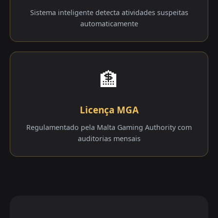
Sistema inteligente detecta atividades suspeitas
automaticamente
🏦
Licença MGA
Regulamentado pela Malta Gaming Authority com
auditorias mensais