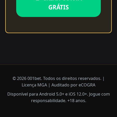
GRÁTIS
© 2026 001bet. Todos os direitos reservados. |
Licença MGA | Auditado por eCOGRA
Disponível para Android 5.0+ e iOS 12.0+. Jogue com
responsabilidade. +18 anos.